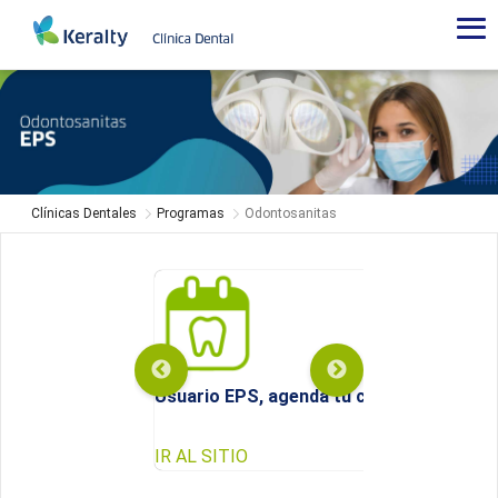
Odontosanitas
-
Clínicas
Dentales
Clínicas Dentales
Programas
Odontosanitas
Usuario EPS, agenda tu cita aquí
IR AL SITIO