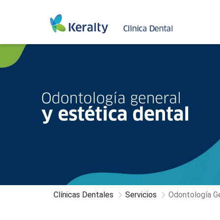
Odontología
General
y
Estética
Dental
-
Clínicas
Dentales
Clínicas Dentales
Servicios
Odontología Ge